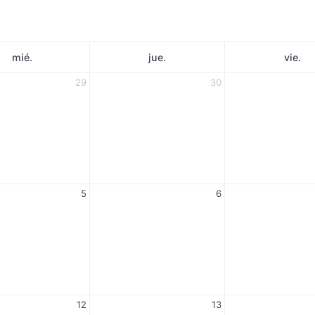
mié.
jue.
vie.
29
30
5
6
12
13